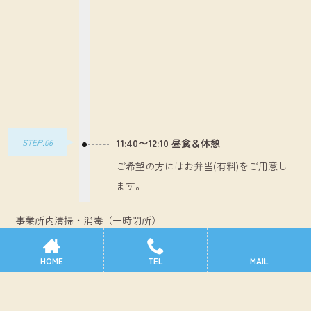
STEP.06
11:40～12:10 昼食＆休憩
ご希望の方にはお弁当(有料)をご用意し
ます。
事業所内清掃・消毒（一時閉所）
HOME
TEL
MAIL
STEP.07
13:00 午後 開所
午後のスタートです、切り替えて頑張り
ましょう。