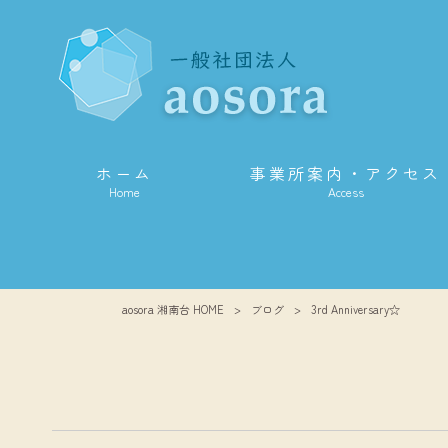
ホーム
事業所案内・アクセス
Home
Access
aosora 湘南台 HOME
>
ブログ
>
3rd Anniversary☆