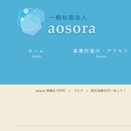
ホーム
事業所案内・アクセス
Home
Access
aosora 湘南台 HOME
>
ブログ
>
防災訓練を行いました！