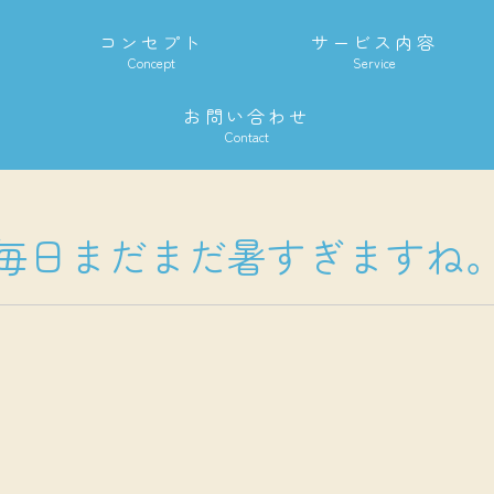
コンセプト
サービス内容
04
Concept
Service
〒
お問い合わせ
Contact
。
毎日まだまだ暑すぎますね