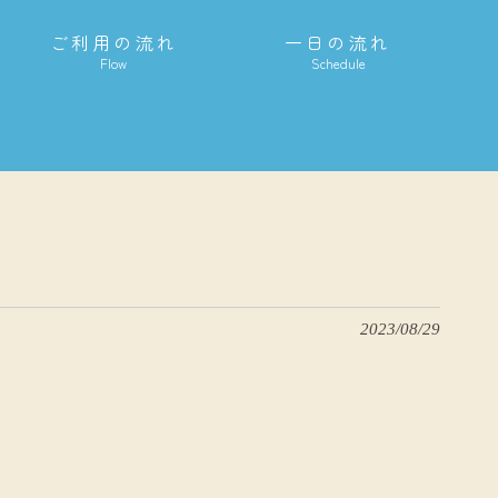
ご利用の流れ
一日の流れ
66-21-9254
Flow
Schedule
252-0804 藤沢市湘南台1-1-6 湘南台駅前クリニックビル5階Ａ
。
2023/08/29