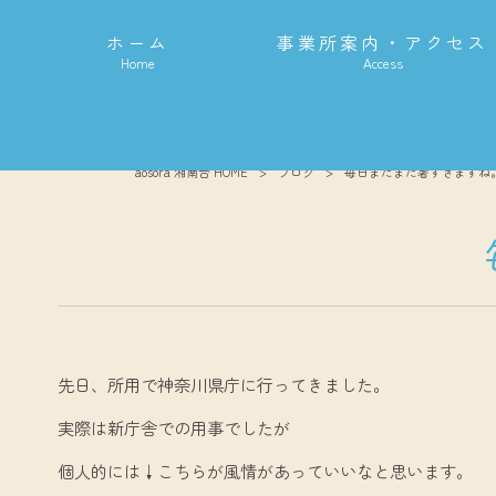
ホーム
事業所案内・アクセス
Home
Access
aosora 湘南台 HOME
>
ブログ
>
毎日まだまだ暑すぎますね
先日、所用で神奈川県庁に行ってきました。
実際は新庁舎での用事でしたが
個人的には↓こちらが風情があっていいなと思います。